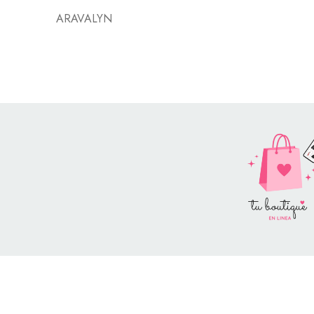
ARAVALYN
Style Catalog Book © | Soportad