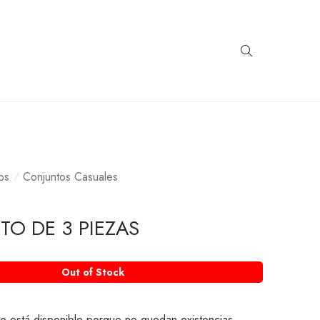
os
Conjuntos Casuales
O DE 3 PIEZAS
Out of Stock
o está disponible porque no quedan existencias.