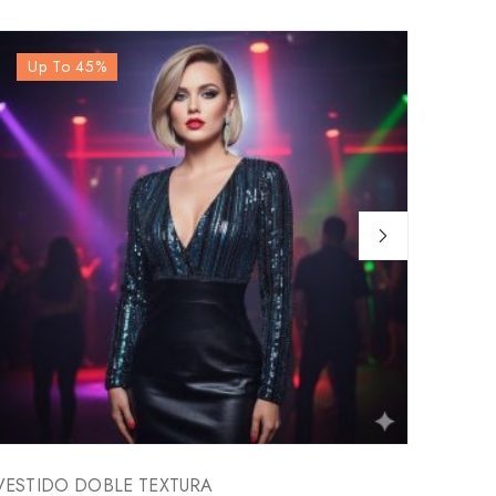
Up To 45
%
Up
VESTIDO DOBLE TEXTURA
VESTI