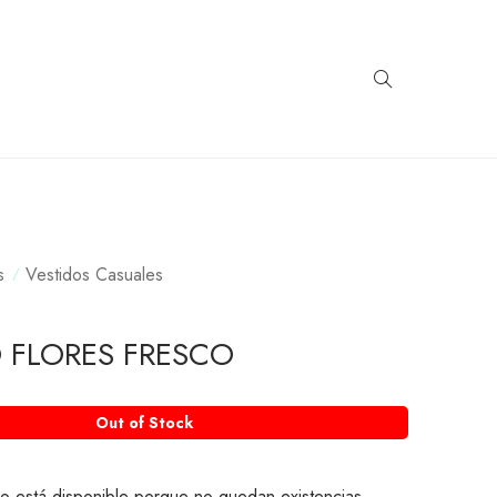
s
Vestidos Casuales
 FLORES FRESCO
Out of Stock
o está disponible porque no quedan existencias.