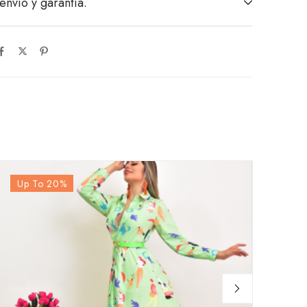
envío y garantía.
Up To 20
%