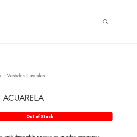
s
Vestidos Casuales
O ACUARELA
Out of Stock
o está disponible porque no quedan existencias.