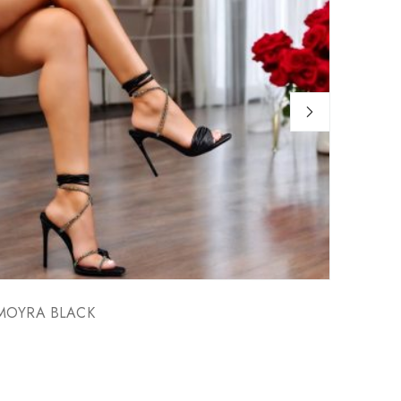
MOYRA BLACK
JEANS