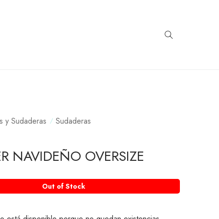
s y Sudaderas
Sudaderas
ER NAVIDEÑO OVERSIZE
Out of Stock
o está disponible porque no quedan existencias.