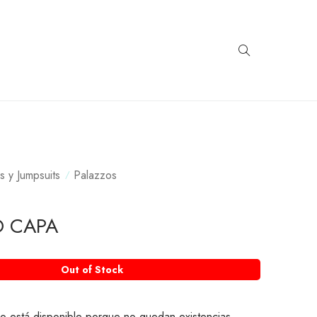
s y Jumpsuits
Palazzos
O CAPA
Out of Stock
o está disponible porque no quedan existencias.