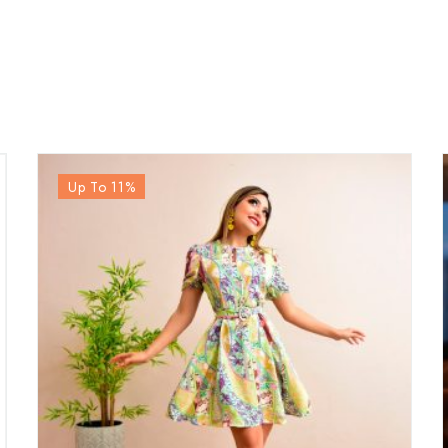
Up To 11
%