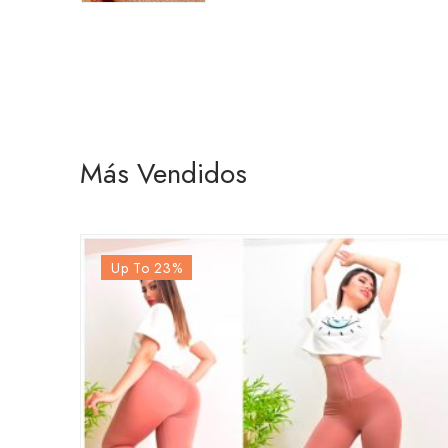
Más Vendidos
Up To 23
%