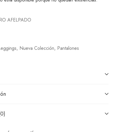
RO AFELPADO
Leggings
,
Nueva Colección
,
Pantalones
ión
(0)