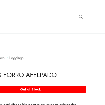
nes
Leggings
S FORRO AFELPADO
Out of Stock
o está disponible porque no quedan existencias.