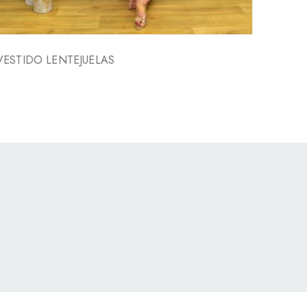
VESTIDO LENTEJUELAS
MOYR