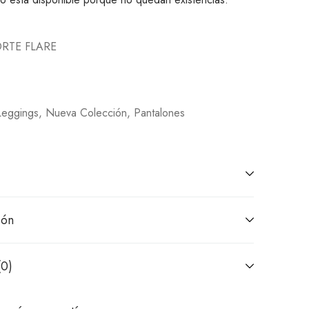
RTE FLARE
Leggings
,
Nueva Colección
,
Pantalones
ión
(0)