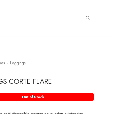
nes
Leggings
GS CORTE FLARE
Out of Stock
o está disponible porque no quedan existencias.