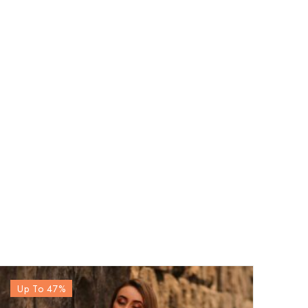
Up To 47
%
Up