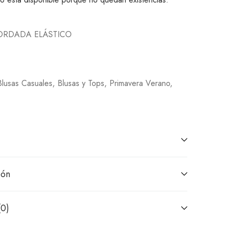
BORDADA ELÁSTICO
1
Blusas Casuales
,
Blusas y Tops
,
Primavera Verano
,
ión
(0)