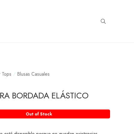
y Tops
Blusas Casuales
IRA BORDADA ELÁSTICO
Out of Stock
o está disponible porque no quedan existencias.