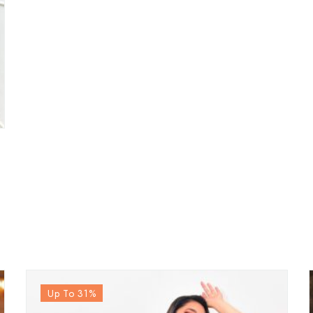
Up To 31
%