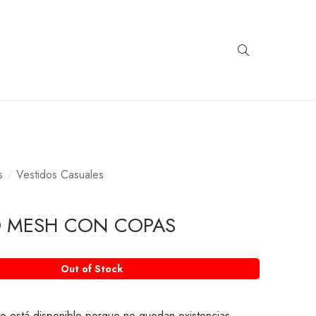
s
Vestidos Casuales
O MESH CON COPAS
Out of Stock
o está disponible porque no quedan existencias.