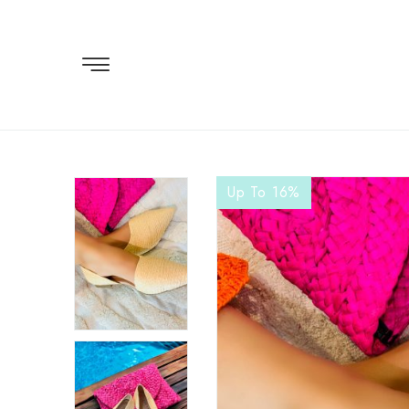
Up To 16
%