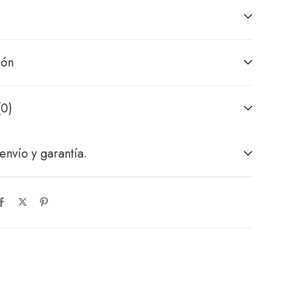
ión
(0)
envío y garantía.