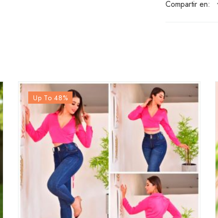
Compartir en:
Up To 48
%