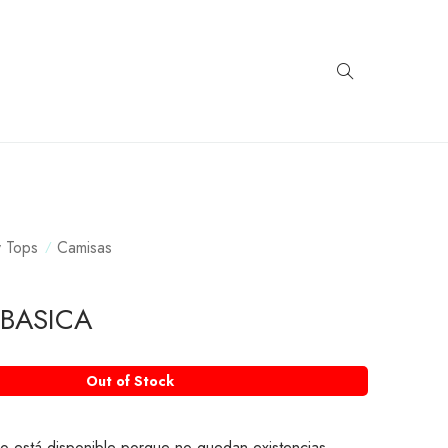
y Tops
Camisas
BASICA
Out of Stock
o está disponible porque no quedan existencias.