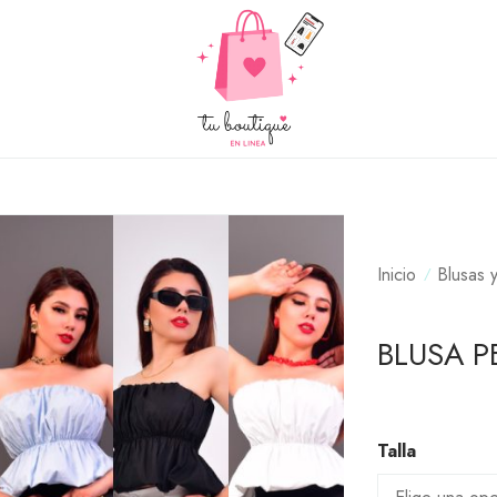
Inicio
Blusas 
BLUSA P
Talla