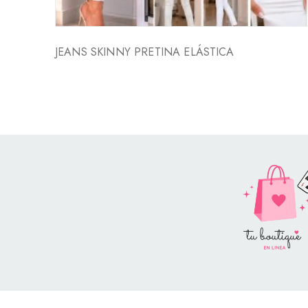
NCAJE
JEANS SKINNY PRETINA ELÁSTICA
Style Catalog Book © | Soportad