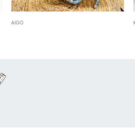
AIGO
o por
Con Soluciones